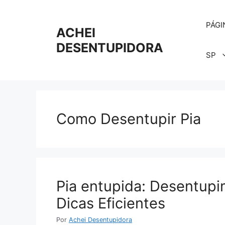
Pular
para
PÁGI
o
ACHEI
conteúdo
DESENTUPIDORA
SP
Como Desentupir Pia
Pia entupida: Desentupi
Dicas Eficientes
Por
Achei Desentupidora