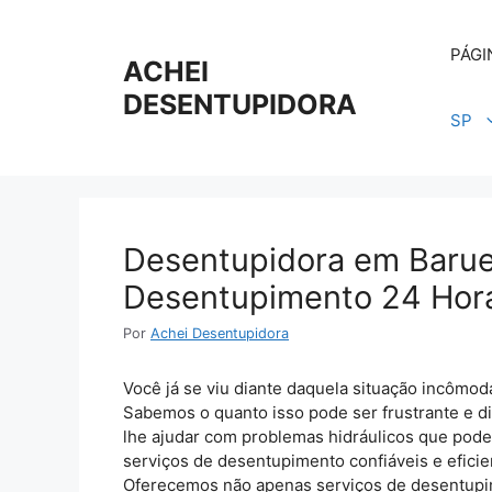
Pular
para
PÁGI
o
ACHEI
conteúdo
DESENTUPIDORA
SP
Desentupidora em Baruer
Desentupimento 24 Hor
Por
Achei Desentupidora
Você já se viu diante daquela situação incômod
Sabemos o quanto isso pode ser frustrante e d
lhe ajudar com problemas hidráulicos que pode
serviços de desentupimento confiáveis e efici
Oferecemos não apenas serviços de desentupi