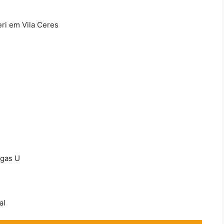
ri em Vila Ceres
agas U
al