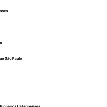
enses
lo
ue São Paulo
Pioneiros Catarinenses