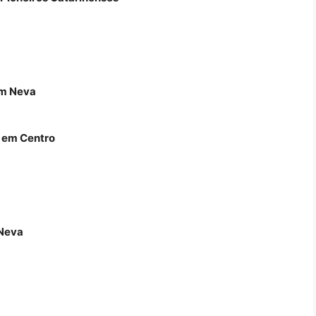
em Neva
 em Centro
Neva