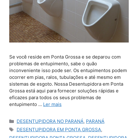
Se você reside em Ponta Grossa e se deparou com
problemas de entupimento, sabe o quão
inconveniente isso pode ser. Os entupimentos podem
ocorrer em pias, ralos, tubulações e até mesmo em
sistemas de esgoto. Nossa Desentupidora em Ponta
Grossa está aqui para fornecer soluções rápidas e
eficazes para todos os seus problemas de
entupimento …
Ler mais
Categorias
DESENTUPIDORA NO PARANÁ
,
PARANÁ
Tags
DESENTUPIDORA EM PONTA GROSSA
,
DESENTUPIDORA PONTA GROSSA
,
DESENTUPIDORA