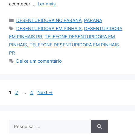
acontecer: …
Ler mais
Categorias
DESENTUPIDORA NO PARANÁ
,
PARANÁ
Tags
DESENTUPIDORA EM PINHAIS
,
DESENTUPIDORA
EM PINHAIS PR
,
TELEFONE DESENTUPIDORA EM
PINHAIS
,
TELEFONE DESENTUPIDORA EM PINHAIS
PR
Deixe um comentário
Page
Page
Page
1
2
…
4
Next
→
Pesquisar
por: