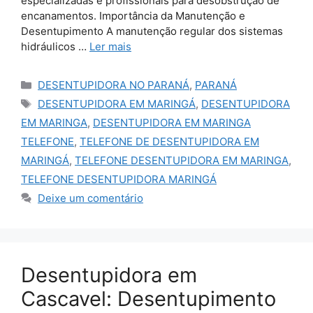
especializadas e profissionais para desobstrução de
encanamentos. Importância da Manutenção e
Desentupimento A manutenção regular dos sistemas
hidráulicos …
Ler mais
Categorias
DESENTUPIDORA NO PARANÁ
,
PARANÁ
Tags
DESENTUPIDORA EM MARINGÁ
,
DESENTUPIDORA
EM MARINGA
,
DESENTUPIDORA EM MARINGA
TELEFONE
,
TELEFONE DE DESENTUPIDORA EM
MARINGÁ
,
TELEFONE DESENTUPIDORA EM MARINGA
,
TELEFONE DESENTUPIDORA MARINGÁ
Deixe um comentário
Desentupidora em
Cascavel: Desentupimento