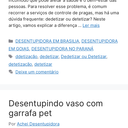
incômodo que pode afetar a saúde e o bem-estar das
pessoas. Para resolver esse problema, é comum
recorrer a serviços de controle de pragas, mas há uma
dúvida frequente: dedetizar ou detetizar? Neste
artigo, vamos explicar a diferença …
Ler mais
Categorias
DESENTUPIDORA EM BRASILIA
,
DESENTUPIDORA
EM GOIAS
,
DESENTUPIDORA NO PARANÁ
Tags
ddetização
,
dedetizar
,
Dedetizar ou Detetizar
,
detetização
,
detetizar
Deixe um comentário
Desentupindo vaso com
garrafa pet
Por
Achei Desentupidora