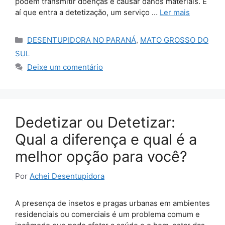
podem transmitir doenças e causar danos materiais. É
aí que entra a detetização, um serviço …
Ler mais
Categorias
DESENTUPIDORA NO PARANÁ
,
MATO GROSSO DO
SUL
Deixe um comentário
Dedetizar ou Detetizar:
Qual a diferença e qual é a
melhor opção para você?
Por
Achei Desentupidora
A presença de insetos e pragas urbanas em ambientes
residenciais ou comerciais é um problema comum e