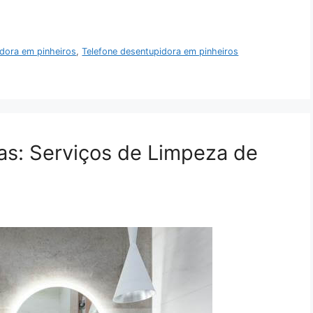
dora em pinheiros
,
Telefone desentupidora em pinheiros
s: Serviços de Limpeza de