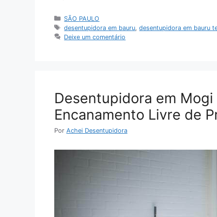
Categorias
SÃO PAULO
Tags
desentupidora em bauru
,
desentupidora em bauru t
Deixe um comentário
Desentupidora em Mogi 
Encanamento Livre de P
Por
Achei Desentupidora