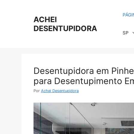
Pular
para
PÁGI
o
ACHEI
conteúdo
DESENTUPIDORA
SP
Desentupidora em Pinhei
para Desentupimento Em
Por
Achei Desentupidora