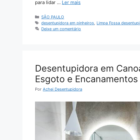
para lidar …
Ler mais
Categorias
SÃO PAULO
Tags
desentupidora em pinheiros
,
Limpa Fossa desentupi
Deixe um comentário
Desentupidora em Canoa
Esgoto e Encanamentos
Por
Achei Desentupidora