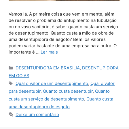
Vamos lá. A primeira coisa que vem em mente, além
de resolver o problema do entupimento na tubulação
ou no vaso sanitário, é saber quanto custa um serviço
de desentupimento. Quanto custa a mão de obra de
uma desentupidora de esgoto? Bem, os valores
podem variar bastante de uma empresa para outra. O
importante é …
Ler mais
Categorias
DESENTUPIDORA EM BRASILIA
,
DESENTUPIDORA
EM GOIAS
Tags
Qual o valor de um desentupimento
,
Qual o valor
para desentupir
,
Quanto custa desentupir
,
Quanto
custa um serviço de desentupimento
,
Quanto custa
uma desentupidora de esgoto
Deixe um comentário