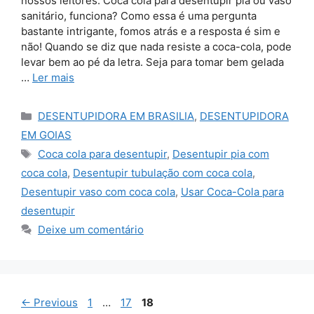
nossos leitores: Coca cola para desentupir pia ou vaso
sanitário, funciona? Como essa é uma pergunta
bastante intrigante, fomos atrás e a resposta é sim e
não! Quando se diz que nada resiste a coca-cola, pode
levar bem ao pé da letra. Seja para tomar bem gelada
…
Ler mais
Categorias
DESENTUPIDORA EM BRASILIA
,
DESENTUPIDORA
EM GOIAS
Tags
Coca cola para desentupir
,
Desentupir pia com
coca cola
,
Desentupir tubulação com coca cola
,
Desentupir vaso com coca cola
,
Usar Coca-Cola para
desentupir
Deixe um comentário
Page
Page
Page
←
Previous
1
…
17
18