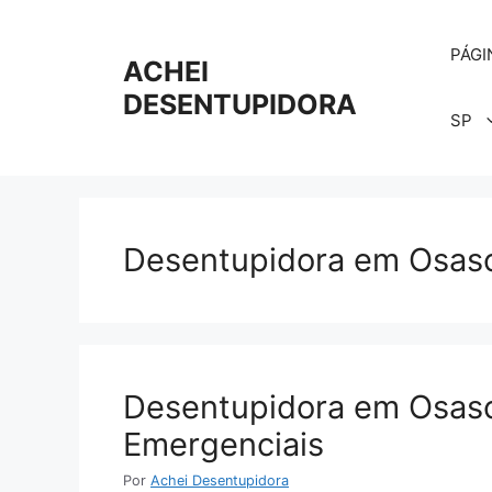
Pular
para
PÁGI
o
ACHEI
conteúdo
DESENTUPIDORA
SP
Desentupidora em Osas
Desentupidora em Osasco
Emergenciais
Por
Achei Desentupidora