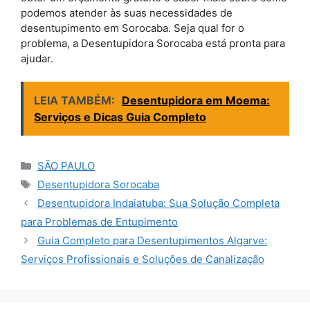
podemos atender às suas necessidades de
desentupimento em Sorocaba. Seja qual for o
problema, a Desentupidora Sorocaba está pronta para
ajudar.
LEIA TAMBÉM:
Desentupidora em Moema:
Serviços e Dicas Guia Completo
Categorias
SÃO PAULO
Tags
Desentupidora Sorocaba
Desentupidora Indaiatuba: Sua Solução Completa
para Problemas de Entupimento
Guia Completo para Desentupimentos Algarve:
Serviços Profissionais e Soluções de Canalização